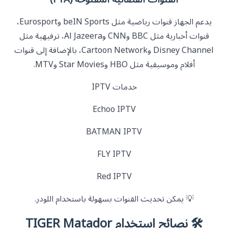
يدعم الجهاز قنوات رياضية مثل beIN Sports وEurosport،
قنوات أخبارية مثل BBC وCNN وAl Jazeera، ترفيهية مثل
Disney Channel وCartoon Network، بالإضافة إلى قنوات
أفلام وموسيقية مثل HBO وStar Movies وMTV.
خدمات IPTV
Echoo IPTV
BATMAN IPTV
FLY IPTV
Red IPTV
💡 يمكن تحديث القنوات بسهولة باستخدام اللودر.
🛠️ نصائح استخدام TIGER Matador