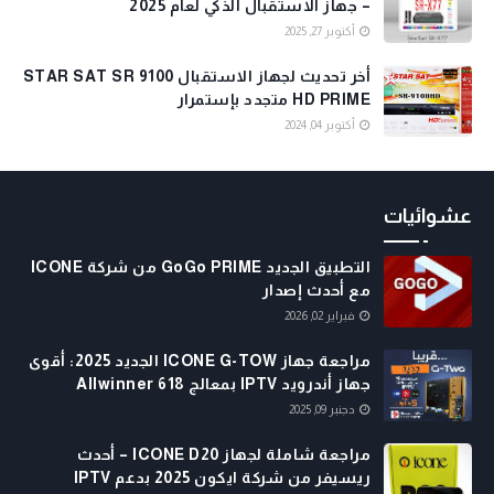
– جهاز الاستقبال الذكي لعام 2025
أكتوبر 27, 2025
أخر تحديث لجهاز الاستقبال STAR SAT SR 9100
HD PRIME متجدد بإستمرار
أكتوبر 04, 2024
عشوائيات
التطبيق الجديد GoGo PRIME من شركة ICONE
مع أحدث إصدار
فبراير 02, 2026
مراجعة جهاز ICONE G-TOW الجديد 2025: أقوى
جهاز أندرويد IPTV بمعالج Allwinner 618
دجنبر 09, 2025
مراجعة شاملة لجهاز ICONE D20 – أحدث
ريسيفر من شركة ايكون 2025 بدعم IPTV