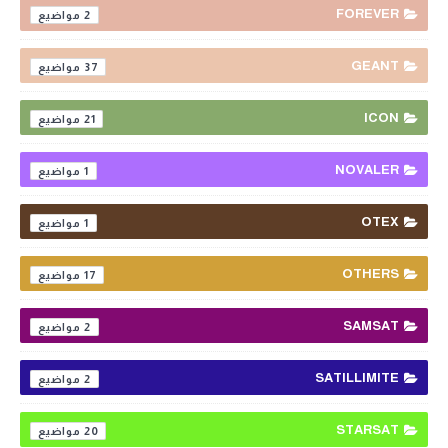
FOREVER
2
GEANT
37
ICON
21
NOVALER
1
OTEX
1
OTHERS
17
SAMSAT
2
SATILLIMITE
2
STARSAT
20