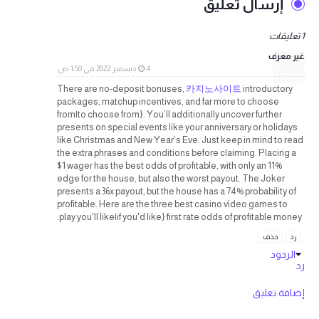
إرسال تعليق
1 تعليقات
غير معرف
4 ديسمبر 2022 في 1:50 ص
There are no-deposit bonuses,
카지노사이트
introductory
packages, matchup incentives, and far more to choose
from|to choose from}. You’ll additionally uncover further
presents on special events like your anniversary or holidays
like Christmas and New Year’s Eve. Just keep in mind to read
the extra phrases and conditions before claiming. Placing a
$1 wager has the best odds of profitable, with only an 11%
edge for the house, but also the worst payout. The Joker
presents a 36x payout, but the house has a 74% probability of
profitable. Here are the three best casino video games to
play you'll like|if you'd like} first rate odds of profitable money.
رد
حذف
الردود
رد
إضافة تعليق