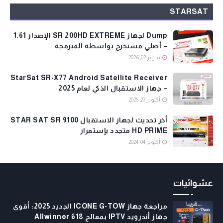
STARSAT
Dump لجهاز SR 200HD EXTREME الإصدار 1.61
– أصلي مستخرج بواسطة المبرمجة
فبراير 02, 2026
StarSat SR-X77 Android Satellite Receiver
– جهاز الاستقبال الذكي لعام 2025
أكتوبر 27, 2025
أخر تحديث لجهاز الاستقبال STAR SAT SR 9100
HD PRIME متجدد بإستمرار
أكتوبر 04, 2024
عشوائيات
مراجعة جهاز ICONE G-TOW الجديد 2025: أقوى
جهاز أندرويد IPTV بمعالج Allwinner 618