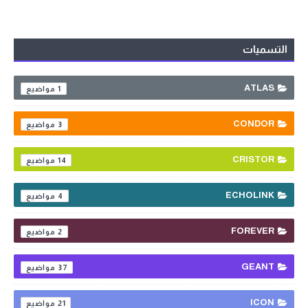
التسميات
ATLAS
1
CONDOR
3
CRISTOR
14
ECHOLINK
4
FOREVER
2
GEANT
37
ICON
21