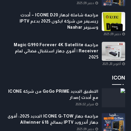
دجنبر 09, 2025
مراجعة شاملة لجهاز ICONE D20 – أحدث
ريسيفر من شركة ايكون 2025 بدعم IPTV
وسيرفر Nashar
دجنبر 09, 2025
مراجعة Magic G990 Forever 4K Satellite
Receiver | أقوى جهاز استقبال فضائي لعام
2025
أكتوبر 28, 2025
ICON
التطبيق الجديد GoGo PRIME من شركة ICONE
مع أحدث إصدار
فبراير 02, 2026
مراجعة جهاز ICONE G-TOW الجديد 2025: أقوى
جهاز أندرويد IPTV بمعالج Allwinner 618
دجنبر 09, 2025